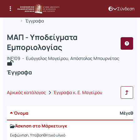
Σύνδεση
Μάθημα : ΜΑΠ - Υποδείγματα Εμπορι
Κωδικός : INF109
Αρχική Σελίδα
ΜΑΠ - Υποδείγματα Εμποριολογίας
Έγγραφα
ΜΑΠ - Υποδείγματα
Εμποριολογίας
INF109 - Ευάγγελος Μαγείρου, Απόστολος Μπουρνέτας
Έγγραφα
Αρχικός κατάλογος
Έγγραφα κ. Ε. Μαγείρου
Όνομα
Μέγεθος
Άσκηση στο Μάρκετινγκ
Εκφώνηση, Υποβοηθητικό υλικό