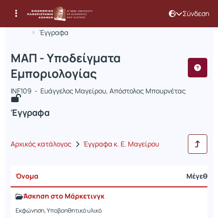
Σύνδεση
Μάθημα : ΜΑΠ - Υποδείγματα Εμπορι
Κωδικός : INF109
Αρχική Σελίδα
ΜΑΠ - Υποδείγματα Εμποριολογίας
Έγγραφα
ΜΑΠ - Υποδείγματα
Εμποριολογίας
INF109 - Ευάγγελος Μαγείρου, Απόστολος Μπουρνέτας
Έγγραφα
Αρχικός κατάλογος
Έγγραφα κ. Ε. Μαγείρου
Όνομα
Μέγεθος
Άσκηση στο Μάρκετινγκ
Εκφώνηση, Υποβοηθητικό υλικό