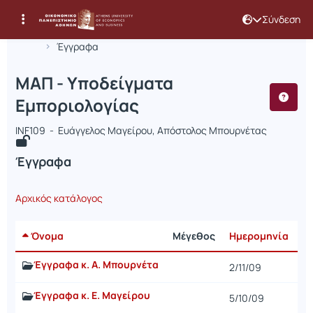
Σύνδεση
Μάθημα : ΜΑΠ - Υποδείγματα Εμπορι
Κωδικός : INF109
Αρχική Σελίδα
ΜΑΠ - Υποδείγματα Εμποριολογίας
Έγγραφα
ΜΑΠ - Υποδείγματα
Εμποριολογίας
INF109 - Ευάγγελος Μαγείρου, Απόστολος Μπουρνέτας
Έγγραφα
Αρχικός κατάλογος
Όνομα
Μέγεθος
Ημερομηνία
Έγγραφα κ. Α. Μπουρνέτα
2/11/09
Έγγραφα κ. Ε. Μαγείρου
5/10/09