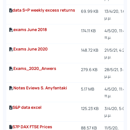
data S+P weekly excess returns
69.99 KB
13/4/20, 1:05
μ.μ.
exams June 2018
174.11 KB
4/5/20, 11:41
π.μ.
Exams June 2020
148.72 KB
21/5/21, 4:22
μ.μ.
Exams_2020_Anwers
279.6 KB
28/5/21, 3:44
μ.μ.
Notes Eviews S. Anyfantaki
5.17 MB
4/5/20, 11:46
π.μ.
S&P data excel
125.23 KB
3/4/20, 5:06
μ.μ.
S7P DAX FTSE Prices
88.57 KB
11/5/20,