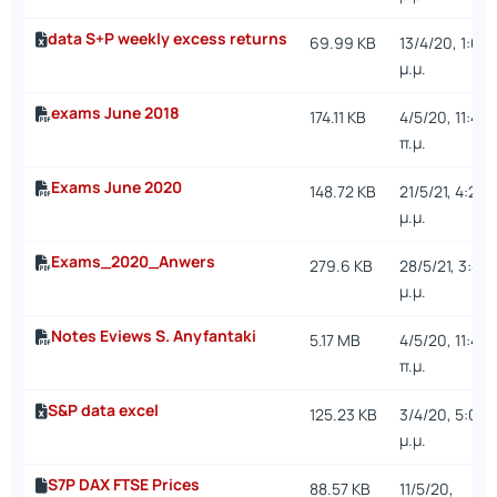
data S+P weekly excess returns
69.99 KB
13/4/20, 1:05
μ.μ.
exams June 2018
174.11 KB
4/5/20, 11:41
π.μ.
Exams June 2020
148.72 KB
21/5/21, 4:22
μ.μ.
Exams_2020_Anwers
279.6 KB
28/5/21, 3:44
μ.μ.
Notes Eviews S. Anyfantaki
5.17 MB
4/5/20, 11:46
π.μ.
S&P data excel
125.23 KB
3/4/20, 5:06
μ.μ.
S7P DAX FTSE Prices
88.57 KB
11/5/20,