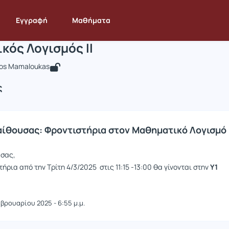
Μαθηματικός Λογισμός ΙΙ
 STAT237
Μαθηματικός Λογισμός ΙΙ
Ανακοινώσεις
Ανακοινώσεις
Εγγραφή
Μαθήματα
κός Λογισμός ΙΙ
tos Mamaloukas
ς
αίθουσας: Φροντιστήρια στον Μαθηματικό Λογισμό Ι
 σας,
ήρια από την Τρίτη 4/3/2025 στις 11:15 -13:00 θα γίνονται στην
Υ1
εβρουαρίου 2025 - 6:55 μ.μ.