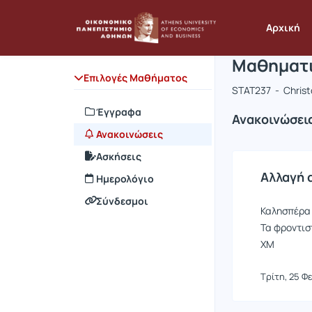
Μάθημα : 
Κωδικός :
Αρχική Σελίδα
Αρχική
Μαθηματι
Επιλογές Μαθήματος
STAT237 - Chris
Έγγραφα
Ανακοινώσει
Ανακοινώσεις
Ασκήσεις
Αλλαγή 
Ημερολόγιο
Σύνδεσμοι
Καλησπέρα
Τα φροντιστ
ΧΜ
Τρίτη, 25 Φ