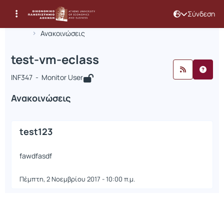
Σύνδεση
Μάθημα : test-vm-eclass
Κωδικός : INF347
Αρχική Σελίδα
test-vm-eclass
Ανακοινώσεις
Ανακοινώσεις
test-vm-eclass
INF347 - Monitor User
Ανακοινώσεις
test123
fawdfasdf
Πέμπτη, 2 Νοεμβρίου 2017 - 10:00 π.μ.