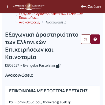
Σύνδεση
Μάθημα : Εξαγωγική Δραστηριότητα 
Κωδικός : DEOS327
Αρχική Σελίδα
Εξαγωγική Δραστηριότητα των Ελληνικών
Επιχειρήσε...
Ανακοινώσεις
Ανακοινώσεις
Εξαγωγική Δραστηριότητα
των Ελληνικών
Επιχειρήσεων και
Καινοτομία
DEOS327 - Evangelos Pastelakos
Ανακοινώσεις
ΕΠΙΚΟΙΝΩΝΙΑ ΜΕ ΕΠΟΠΤΡΙΑ ΕΞΕΤΑΣΗΣ
Κα. Ειρήνη Θωμαϊδου, thomiren@aueb.gr