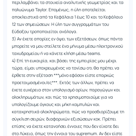
περιλαμβάνει τα στοιχεία αναλυτικής γεωμετρίας και τα
πολυώνυμα Taylor. Επομένως, η ύλη αποτελείται
αποκλειστικά από τα Κεφάλαια 1 έως 10 και το Κεφάλαιο
12 των σημειώσεων. Η ύλη των συγγραμμάτων του
Εύδοξου τροποποιείται ανάλογα.
3) Αν έχετε απορίες εν όψει των εξετάσεων, όπως πάντα
μπορείτε να μου στείλετε ένα μήνυμα μέσω ηλεκτρονικού
ταχυδρομείου ή να κάνετε κλήση μέσω teams.
4) Επί τη ευκαιρία, και βάσει της εμπειρίας μου μέχρι
τώρα, είμαι υποχρεωμένος να τονίσω οτι θα πρέπει να
έρθετε στην εξέταση ***μόνο εφόσον είστε επαρκώς
προετοιμασμένοι/ες***. Εκτός των άλλων, πρέπει να
έχετε ευχέρεια στον υπολογισμό ορίων, παραγώγων και
ολοκληρωμάτων, και πώς τα χρησιμοποιούμε για να
υπολογίζουμε όγκους και μήκη καμπυλών και
καταχρηστικά ολοκληρώματα, πώς να προσδιορίζουμε τη
σύγκλιση σειρών, διαφορικών εξισώσεων κοκ. Πρέπει
επίσης να έχετε κατανοήσει έννοιες που δεν είχατε δει
στο Λύκειο, όπως την έννοια του supremum. Αν δεν είστε