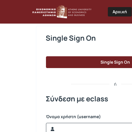
Σύνδεση
Αρχική
Single Sign On
Single Sign On
ή
Σύνδεση με eclass
Όνομα χρήστη (username)