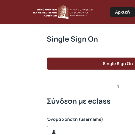
Σύνδεση
Αρχική
Single Sign On
Single Sign On
ή
Σύνδεση με eclass
Όνομα χρήστη (username)